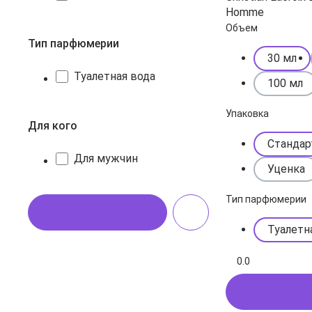
Homme
Объем
Тип парфюмерии
30 мл
Туалетная вода
100 мл
Упаковка
Для кого
Стандар
Для мужчин
Уценка
Тип парфюмерии
Показать
Туалетн
0.0
Купить в