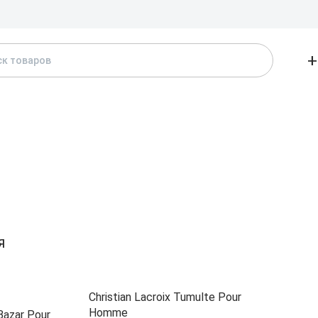
Доставка и
+
АТАЛОГ
БРЕНДЫ
ЖЕНСКИЕ
МУЖСКИЕ
А
Я
Christian Lacroix Tumulte Pour
Homme
 Bazar Pour