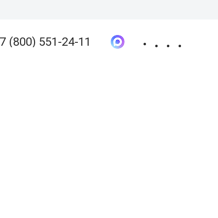
 оплата
Покупателям
Оптовым клиентам
Контакты
О магазине
7 (800) 551-24-11
+7 (800) 551-24-11
Бесплатно по РФ
КЦИИ
ОТЗЫВЫ
Получить консультацию
+7 (913)-390-10-50
г. Новосибирск
sale@kpd-market.ru
Пн - Пт: 10:00 - 18:00
630017, г. Новосибирск,
ул.Михаила Кулагина 31