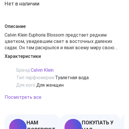
Нет в наличии
Описание
Calvin Klein Euphoria Blossom предстает редким
цветком, увидевшим свет в восточных далеких
садах. Он там раскрылся и явил всему миру свою
дурманящую таинственность и чарующую
Характеристики
привлекательность, взращенный лучами теплого
приветливого солнца и овеянный нежными
Бренд:
Calvin Klein
душистыми ветрами. Ейфория Блоссом - это
Тип парфюмерии:
Туалетная вода
хранимый восточными мудрецами секрет,
Для кого:
Для женщин
воплощающий в себе страсть и дерзость,
изысканность и нежность. Всегда нарушающая
Посмотреть все
запреты и любящая рисковать, женщина Ейфория
Блоссом очаровывает своей непосредственностью
и простотой. Шлейф из розового пиона, лотоса и
цветков орхидеи, дополненный аккордами нот сухого
НАМ
ПОКУПАТЬ У
чистого мускуса и белого дерева, обвивается вокруг