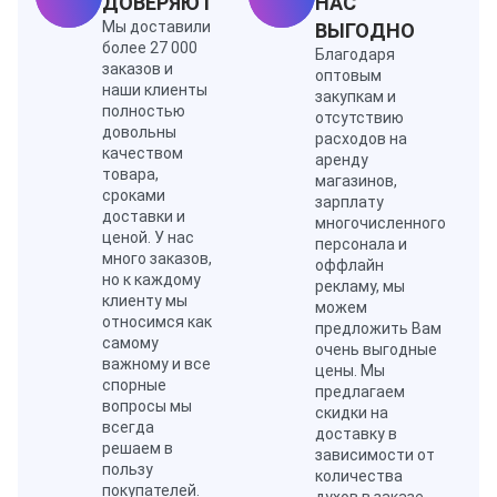
ДОВЕРЯЮТ
НАС
нее, создавая ауру загадочности и волшебства.
Мы доставили
ВЫГОДНО
более 27 000
Благодаря
заказов и
оптовым
наши клиенты
закупкам и
полностью
отсутствию
довольны
расходов на
качеством
аренду
товара,
магазинов,
сроками
зарплату
доставки и
многочисленного
ценой. У нас
персонала и
много заказов,
оффлайн
но к каждому
рекламу, мы
клиенту мы
можем
относимся как
предложить Вам
самому
очень выгодные
важному и все
цены. Мы
спорные
предлагаем
вопросы мы
скидки на
всегда
доставку в
решаем в
зависимости от
пользу
количества
покупателей.
духов в заказе.